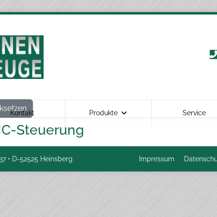
ksetzen
Kontakt
Produkte
Service
NC-Steuerung
37 • D-52525 Heinsberg
Impressum
Datenschu