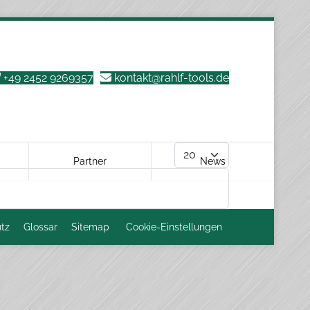
+49 2452 9269357
kontakt@rahlf-tools.de
Anzeige #
Partner
News
tz
Glossar
Sitemap
Cookie-Einstellungen