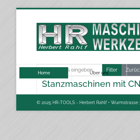
Teil des Titels eingeben
Filter
Zurüc
Home
Über uns
Stanzmaschinen mit C
© 2025 HR-TOOLS - Herbert Rahlf • Wurmstrasse 