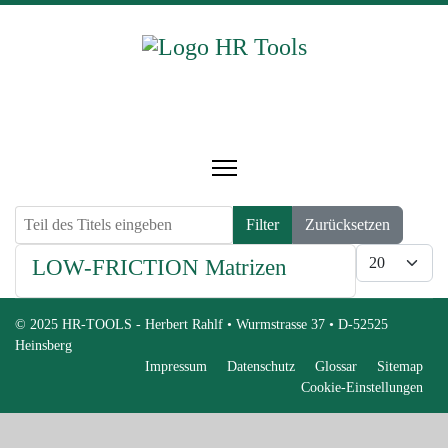
Teil des Titels eingeben
Filter
Zurücksetzen
Anzeige #
LOW-FRICTION Matrizen
© 2025 HR-TOOLS - Herbert Rahlf • Wurmstrasse 37 • D-52525
Heinsberg
Impressum
Datenschutz
Glossar
Sitemap
Cookie-Einstellungen