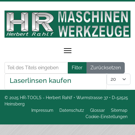
Teil des Titels eingeben
Filter
Zurücksetzen
Anzeige #
Laserlinsen kaufen
© 2025 HR-TOOLS - Herbert Rahlf • Wurmstrasse 37 • D-52525
Heinsberg
Impressum
Datenschutz
Glossar
Sitemap
Cookie-Einstellungen