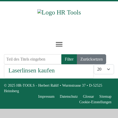
Teil des Titels eingeben
Filter
Zurücksetzen
Anzeige #
Laserlinsen kaufen
© 2025 HR-TOOLS - Herbert Rahlf • Wurmstrasse 37 • D-52525
Heinsberg
Impressum
Datenschutz
Glossar
Sitemap
Cookie-Einstellungen