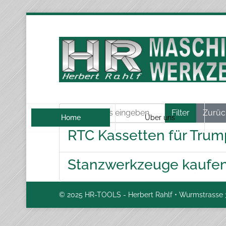
Teil des Titels eingeben
Filter
Zurüc
Home
Über uns
RTC Kassetten für Tru
Stanzwerkzeuge kaufe
© 2025 HR-TOOLS - Herbert Rahlf • Wurmstrasse 