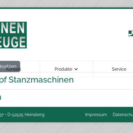
ksetzen
Kontakt
Produkte
Service
mpf Stanzmaschinen
n
37 • D-52525 Heinsberg
Impressum
Datenschu