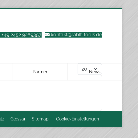
+49 2452 9269357
kontakt@rahlf-tools.de
Anzeige #
Partner
News
tz
Glossar
Sitemap
Cookie-Einstellungen