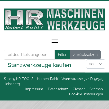
Teil des Titels eingeben
Filter
Zurücksetzen
Anzeige #
Stanzwerkzeuge kaufen
© 2025 HR-TOOLS - Herbert Rahlf • Wurmstrasse 37 • D-52525
Heinsberg
Impressum
Datenschutz
Glossar
Sitemap
Cookie-Einstellungen