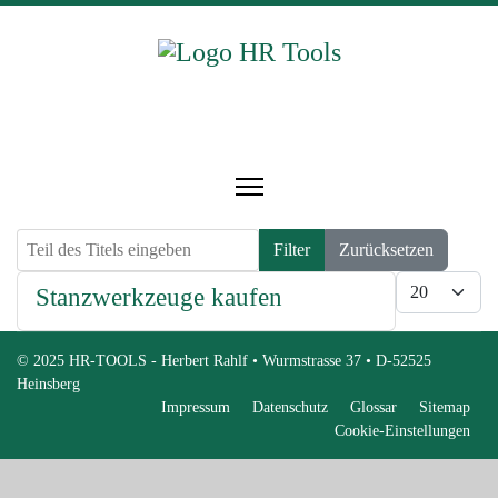
Teil des Titels eingeben
Filter
Zurücksetzen
Anzeige #
Stanzwerkzeuge kaufen
© 2025 HR-TOOLS - Herbert Rahlf • Wurmstrasse 37 • D-52525
Heinsberg
Impressum
Datenschutz
Glossar
Sitemap
Cookie-Einstellungen