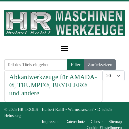
Teil des Titels eingeben
Filter
Zurücksetzen
Anzeige #
Abkantwerkzeuge für AMADA­
®, TRUMPF®, BEYELER®
und andere
© 2025 HR-TOOLS - Herbert Rahlf • Wurmstrasse 37 • D-52525
Heinsberg
Impressum
Datenschutz
Glossar
Sitemap
Cookie-Einstellungen