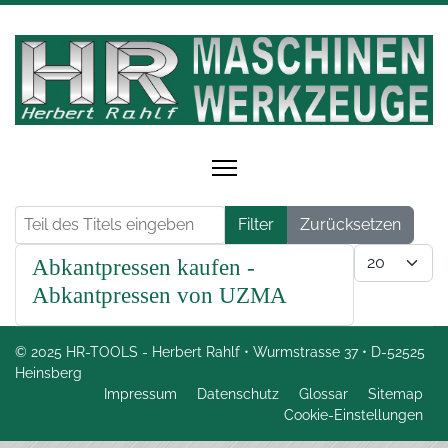
Teil des Titels eingeben
Filter
Zurücksetzen
Anzeige #
Abkantpressen kaufen -
Abkantpressen von UZMA
© 2025 HR-TOOLS - Herbert Rahlf • Wurmstrasse 37 • D-52525
Heinsberg
Impressum
Datenschutz
Glossar
Sitemap
Cookie-Einstellungen